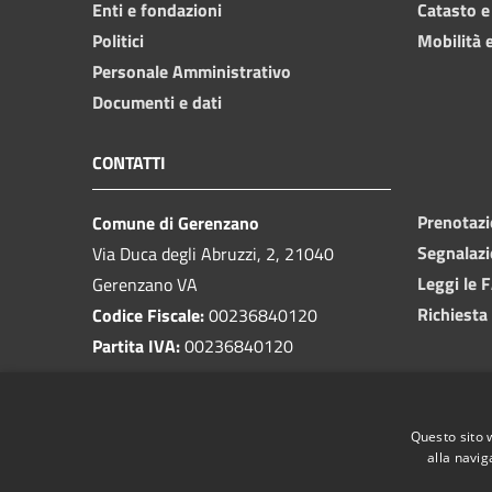
Enti e fondazioni
Catasto e
Politici
Mobilità e
Personale Amministrativo
Documenti e dati
CONTATTI
Prenotaz
Comune di Gerenzano
Segnalazi
Via Duca degli Abruzzi, 2, 21040
Leggi le 
Gerenzano VA
Richiesta
Codice Fiscale:
00236840120
Partita IVA:
00236840120
PEC:
comune.gerenzano@pec.regione.lombardia.it
Questo sito 
Centralino unico:
02 9639911
alla navig