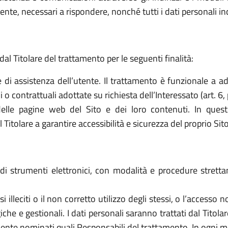
ttente, necessari a rispondere, nonché tutti i dati personali i
dal Titolare del trattamento per le seguenti finalità:
e di assistenza dell’utente. Il trattamento è funzionale a a
o contrattuali adottate su richiesta dell’Interessato (art. 6, 
elle pagine web del Sito e dei loro contenuti. In quest
tolare a garantire accessibilità e sicurezza del proprio Sito (a
o di strumenti elettronici, con modalità e procedure stret
 usi illeciti o il non corretto utilizzo degli stessi, o l’access
che e gestionali. I dati personali saranno trattati dal Titol
ente nominati quali Responsabili del trattamento. In ogni mo