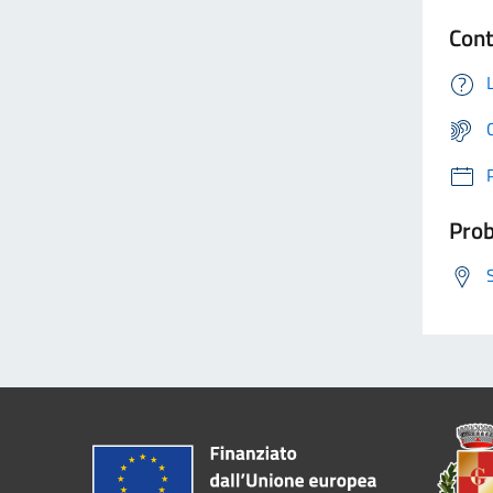
Cont
Prob