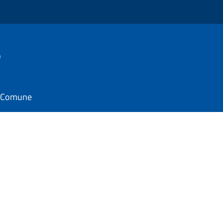
o
il Comune