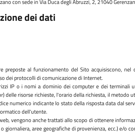
nzano con sede in Via Duca degli Abruzzi, 2, 21040 Gerenzan
zione dei dati
re preposte al funzionamento del Sito acquisiscono, nel c
uso dei protocolli di comunicazione di Internet.
rizzi IP o i nomi a dominio dei computer e dei terminali util
elle risorse richieste, l'orario della richiesta, il metodo util
dice numerico indicante lo stato della risposta data dal server
formatico dell'utente.
zi web, vengono anche trattati allo scopo di ottenere informazi
a o giornaliera, aree geografiche di provenienza, ecc.) e/o c