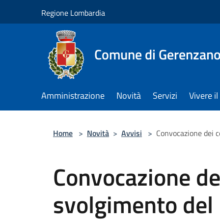
Salta al contenuto principale
Regione Lombardia
Comune di Gerenzan
Amministrazione
Novità
Servizi
Vivere 
Home
>
Novità
>
Avvisi
>
Convocazione dei c
Convocazione dei
svolgimento de