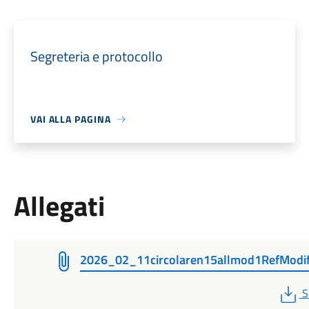
Segreteria e protocollo
VAI ALLA PAGINA
Allegati
2026_02_11circolaren15allmod1RefModif
P
S