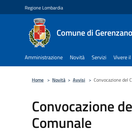
Salta al contenuto principale
Regione Lombardia
Comune di Gerenzan
Amministrazione
Novità
Servizi
Vivere 
Home
>
Novità
>
Avvisi
>
Convocazione del 
Convocazione del
Comunale