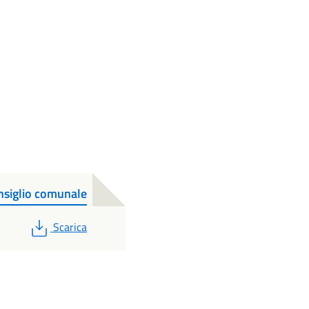
siglio comunale
PDF
Scarica