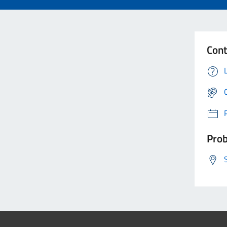
Cont
Prob