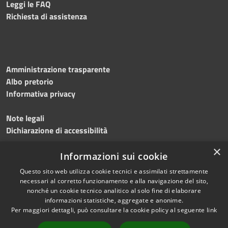
Leggi le FAQ
Richiesta di assistenza
Amministrazione trasparente
Albo pretorio
Informativa privacy
Note legali
Dichiarazione di accessibilità
×
Meccanismo di feedback
Informazioni sui cookie
Questo sito web utilizza cookie tecnici e assimilati strettamente
necessari al corretto funzionamento e alla navigazione del sito,
nonché un cookie tecnico analitico al solo fine di elaborare
informazioni statistiche, aggregate e anonime.
RSS
Copyright © 2026 • Comune di
Per maggiori dettagli, può consultare la cookie policy al seguente
link
Accessibilità
Gerenzano • Powered by
Privacy
Municipium
Accesso