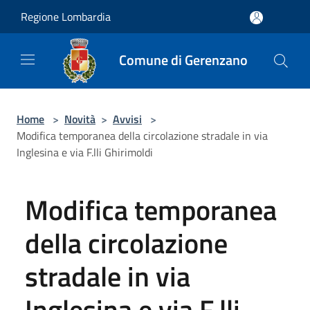
Salta al contenuto principale
Regione Lombardia
Comune di Gerenzano
Home
>
Novità
>
Avvisi
>
Modifica temporanea della circolazione stradale in via
Inglesina e via F.lli Ghirimoldi
Modifica temporanea
della circolazione
stradale in via
Inglesina e via F.lli