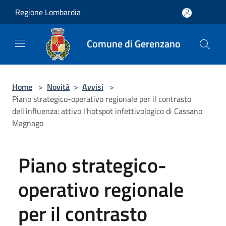
Salta al contenuto principale
Regione Lombardia
Comune di Gerenzano
Home
>
Novità
>
Avvisi
>
Piano strategico-operativo regionale per il contrasto
dell'influenza: attivo l'hotspot infettivologico di Cassano
Magnago
Piano strategico-
operativo regionale
per il contrasto