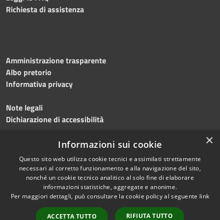
Richiesta di assistenza
Amministrazione trasparente
Albo pretorio
Informativa privacy
Note legali
Dichiarazione di accessibilità
×
Meccanismo di feedback
Informazioni sui cookie
Questo sito web utilizza cookie tecnici e assimilati strettamente
necessari al corretto funzionamento e alla navigazione del sito,
nonché un cookie tecnico analitico al solo fine di elaborare
informazioni statistiche, aggregate e anonime.
RSS
Copyright © 2026 • Comune di
Per maggiori dettagli, può consultare la cookie policy al seguente
link
Accessibilità
Gerenzano • Powered by
Privacy
Municipium
Accesso
•
RIFIUTA TUTTO
ACCETTA TUTTO