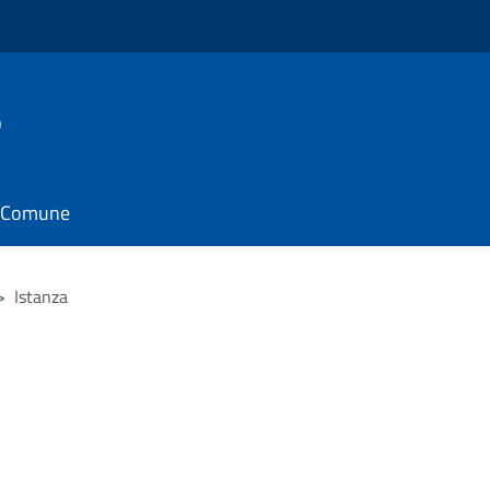
o
il Comune
>
Istanza