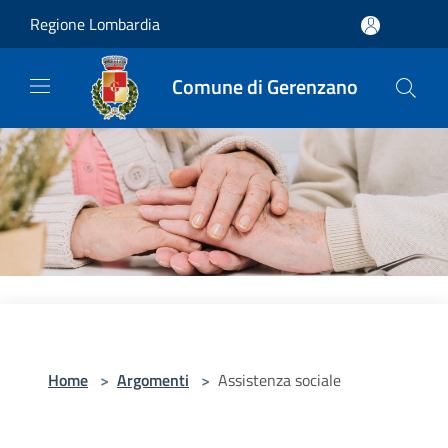
Salta al contenuto principale
Regione Lombardia
Comune di Gerenzano
Home
>
Argomenti
>
Assistenza sociale