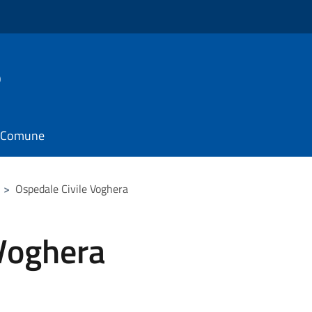
o
il Comune
>
Ospedale Civile Voghera
 Voghera