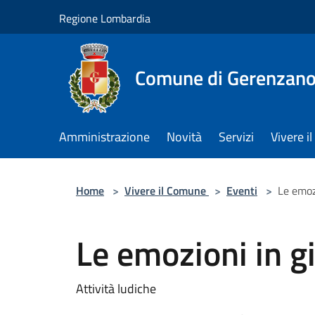
Salta al contenuto principale
Regione Lombardia
Comune di Gerenzan
Amministrazione
Novità
Servizi
Vivere 
Home
>
Vivere il Comune
>
Eventi
>
Le emozi
Le emozioni in gi
Attività ludiche