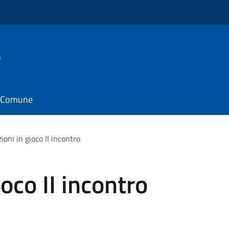
o
il Comune
oni in gioco II incontro
oco II incontro